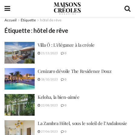
Accueil
Étiquette
hôtel de rêve
Étiquette :
hôtel de rêve
Villa Ô : L’élégance à la créole
21/11/2023
0
Cenizaro dévoile The Residence Douz
18/10/2023
0
Keloha, la bien-aimée
22/08/2023
0
La Zambra Hôtel, sous le soleil de l’Andalousie
27/06/2023
0