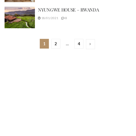
NYUNGWE HOUSE – RWANDA
18/01/2021
0
1
2
…
4