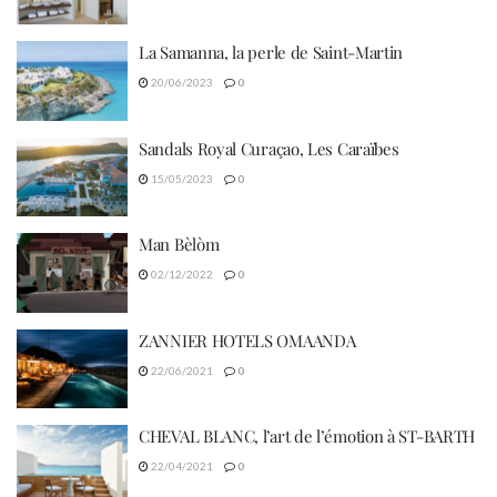
La Samanna, la perle de Saint-Martin
20/06/2023
0
Sandals Royal Curaçao, Les Caraïbes
15/05/2023
0
Man Bèlòm
02/12/2022
0
ZANNIER HOTELS OMAANDA
22/06/2021
0
CHEVAL BLANC, l’art de l’émotion à ST-BARTH
22/04/2021
0