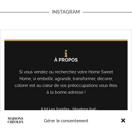
INSTAGRAM
À PROPOS
Si vous vendez ou recherchez votre Home Sweet
Home, si embellir, agrandir, transformer, décorer,
colorer est au cœur de vos préoccupations vous êtes
à la bonne adresse !
8 lot Les Surelles - Moudong Sud -
97122 Baie-Mahault
Gérer le consentement
Tél : +590 690 61 64 70