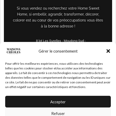
Si vous vendez ou recherchez votre Home Sweet
Home, si embellir, agrandir, transformer, décorer,
colorer est au cœur de vos préoccupations vous êtes
à la bonne adresse !
8 lot Les Surelles - Moudong Sud -
97122 Baie-Mahault
Gérer le consentement
Tél : +590 690 61 64 70
Pour offrir les meilleures expériences, nous utilisons des technologies
maisonscreoles.immo@gmail.com
telles que les cookies pour stocker et/ou accéder aux informations des
appareils. Le fait de consentir à ces technologies nous permettra de traiter
des données telles que le comportement de navigation ou les ID uniques sur
ce site. Le fait de ne pas consentir ou de retirer son consentement peut avoir
un effet négatif sur certaines caractéristiques et fonctions.
Accepter
Refuser