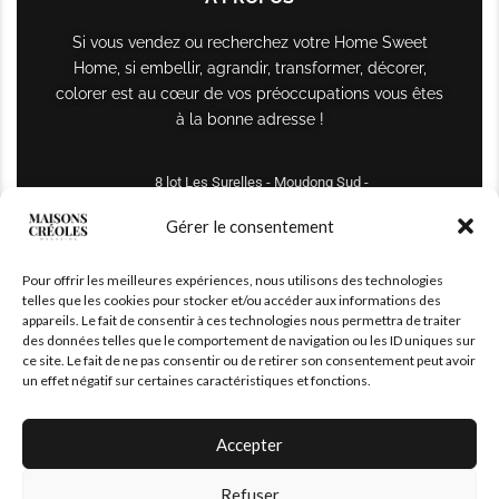
Si vous vendez ou recherchez votre Home Sweet
Home, si embellir, agrandir, transformer, décorer,
colorer est au cœur de vos préoccupations vous êtes
à la bonne adresse !
8 lot Les Surelles - Moudong Sud -
97122 Baie-Mahault
Gérer le consentement
Tél : +590 690 61 64 70
Pour offrir les meilleures expériences, nous utilisons des technologies
maisonscreoles.immo@gmail.com
telles que les cookies pour stocker et/ou accéder aux informations des
appareils. Le fait de consentir à ces technologies nous permettra de traiter
des données telles que le comportement de navigation ou les ID uniques sur
ce site. Le fait de ne pas consentir ou de retirer son consentement peut avoir
un effet négatif sur certaines caractéristiques et fonctions.
Accepter
Refuser