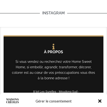
INSTAGRAM
À PROPOS
Si vous vendez ou recherchez votre Home Sweet
Home, si embellir, agrandir, transformer, décorer,
colorer est au cœur de vos préoccupations vous êtes
à la bonne adresse !
8 lot Les Surelles - Moudong Sud -
97122 Baie-Mahault
Gérer le consentement
Tél : +590 690 61 64 70