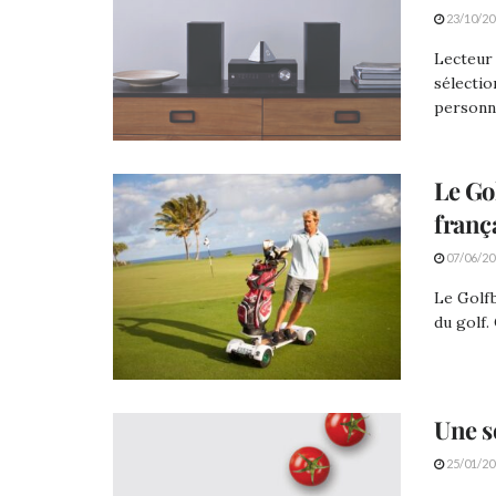
23/10/20
Lecteur 
sélectio
personne
Le Go
franç
07/06/20
Le Golfb
du golf.
Une so
25/01/20