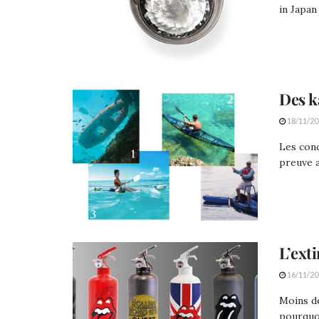
in Japan
Des k
18/11/20
Les conc
preuve a
L’ext
16/11/20
Moins de
pourquoi