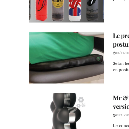
Le pr
postu
04/11/20
Selon le
en posit
Mr & 
versi
08/10/20
Le conce