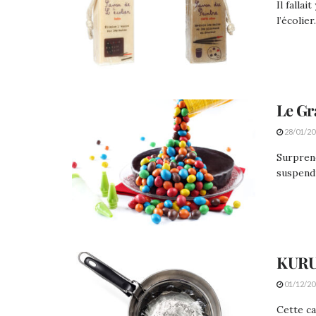
Il fallai
l’écolie
Le Gr
28/01/20
Surprene
suspendu
KURU
01/12/20
Cette ca