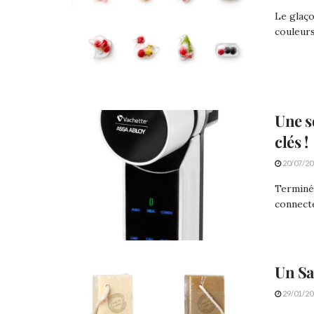
Le glaço
couleurs
Une s
clés !
20/07/20
Terminé 
connecté
Un Sa
29/01/20