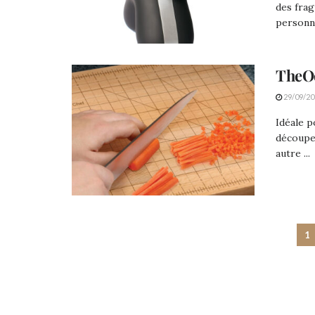
des frag
personna
TheOc
29/09/20
Idéale p
découpe
autre ...
1