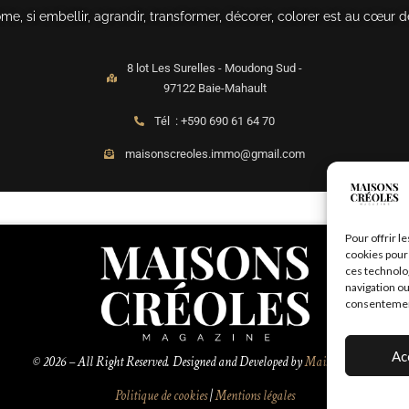
, si embellir, agrandir, transformer, décorer, colorer est au cœur d
8 lot Les Surelles - Moudong Sud -
97122 Baie-Mahault
Tél : +590 690 61 64 70
maisonscreoles.immo@gmail.com
Pour offrir l
cookies pour 
ces technolo
navigation ou
consentement 
Ac
© 2026 – All Right Reserved. Designed and Developed by
MaisonCréoles
Politique de cookies
|
Mentions légales