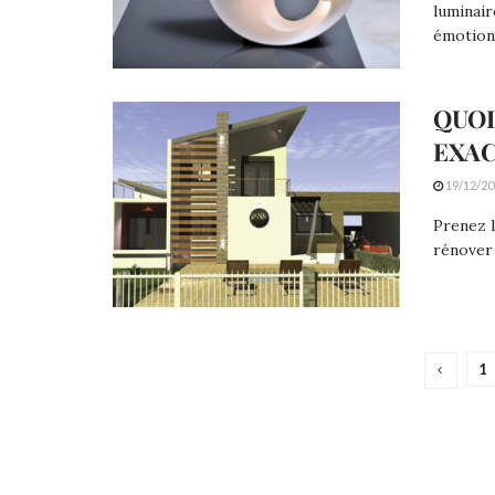
luminair
émotion, 
QUOI
EXAC
19/12/20
Prenez l
rénover l
1