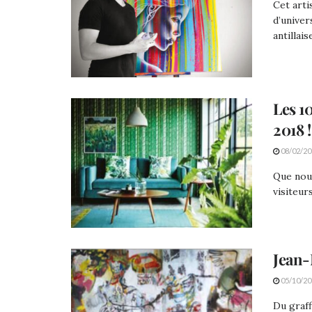
Cet arti
d’univer
antillaise
Les 1
2018 !
08/02/20
Que nous
visiteurs
Jean-
05/10/20
Du graffi