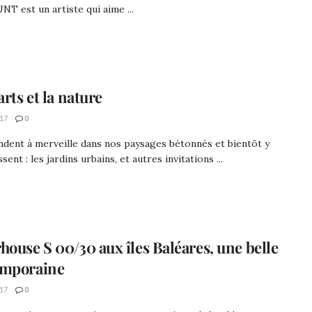
T est un artiste qui aime ...
arts et la nature
17
0
ondent à merveille dans nos paysages bétonnés et bientôt y
sent : les jardins urbains, et autres invitations ...
house S 00/30 aux îles Baléares, une belle
emporaine
17
0