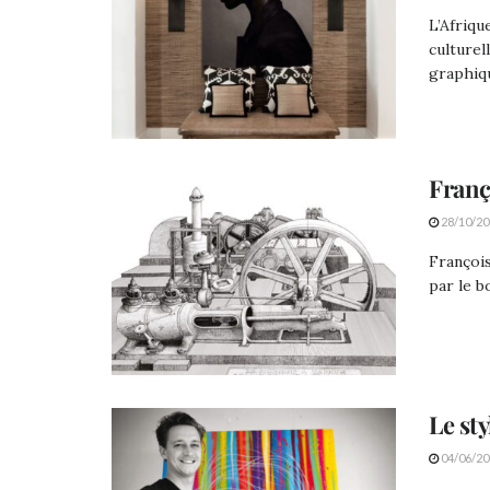
L’Afriqu
culturel
graphiqu
Franç
28/10/20
Françoi
par le b
Le sty
04/06/20