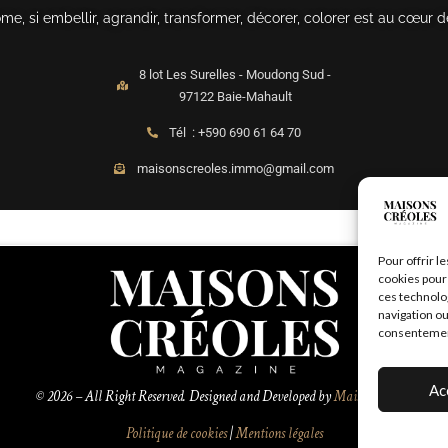
, si embellir, agrandir, transformer, décorer, colorer est au cœur d
8 lot Les Surelles - Moudong Sud -
97122 Baie-Mahault
Tél : +590 690 61 64 70
maisonscreoles.immo@gmail.com
Pour offrir l
cookies pour 
ces technolo
navigation ou
consentement 
Ac
© 2026 – All Right Reserved. Designed and Developed by
MaisonCréoles
Politique de cookies
|
Mentions légales