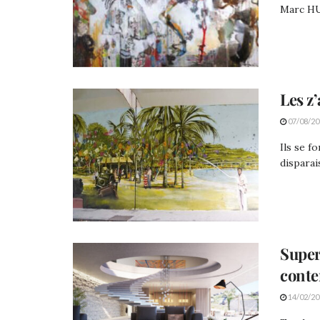
Marc HUN
Les z’
07/08/20
Ils se f
disparais
Super
cont
14/02/20