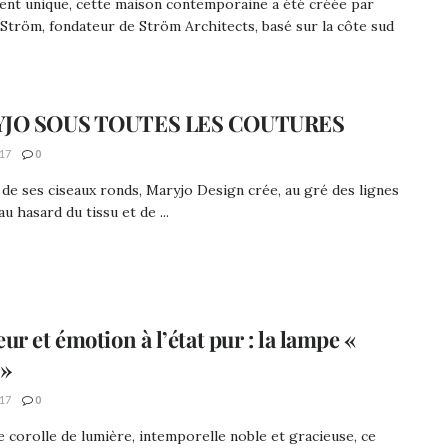
ent unique, cette maison contemporaine a été créée par
tröm, fondateur de Ström Architects, basé sur la côte sud
JO SOUS TOUTES LES COUTURES
17
0
de ses ciseaux ronds, Maryjo Design crée, au gré des lignes
au hasard du tissu et de ...
ur et émotion à l’état pur : la lampe «
 »
17
0
e corolle de lumière, intemporelle noble et gracieuse, ce