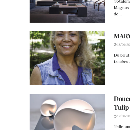
Totalem
Magnus S
de ...
MARY
18/01/20
Du bout 
tracées 
Douce
Tulip
12/01/20
Telle un