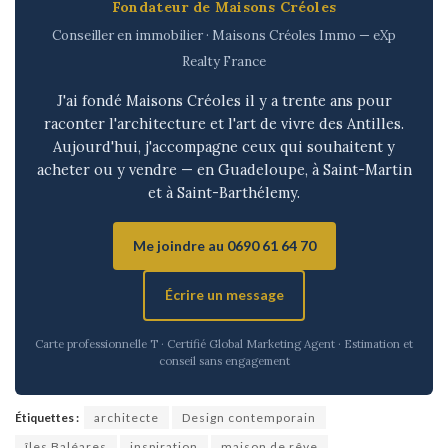
Fondateur de Maisons Créoles
Conseiller en immobilier · Maisons Créoles Immo — eXp
Realty France
J'ai fondé Maisons Créoles il y a trente ans pour
raconter l'architecture et l'art de vivre des Antilles.
Aujourd'hui, j'accompagne ceux qui souhaitent y
acheter ou y vendre — en Guadeloupe, à Saint-Martin
et à Saint-Barthélemy.
Me joindre au 0690 61 64 70
Écrire un message
Carte professionnelle T · Certifié Global Marketing Agent · Estimation et
conseil sans engagement
Étiquettes :
architecte
Design contemporain
îles Baléares
inspiration
maison de rêve