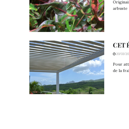
Originai
arbuste f
CET 
20/03/20
Pour att
de la fr