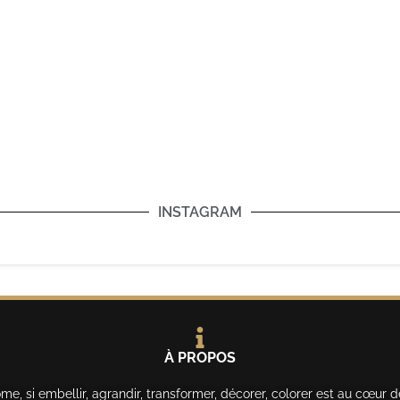
INSTAGRAM
À PROPOS
, si embellir, agrandir, transformer, décorer, colorer est au cœur d