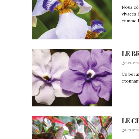
Nous con
vivaces
comme le
LE B
23/03/20
Ce bel a
étonnant
LE C
07/08/20