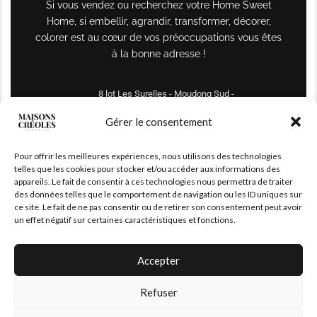
Si vous vendez ou recherchez votre Home Sweet
Home, si embellir, agrandir, transformer, décorer,
colorer est au cœur de vos préoccupations vous êtes
à la bonne adresse !
8 lot Les Surelles - Moudong Sud -
97122 Baie-Mahault
Gérer le consentement
Tél : +590 690 61 64 70
Pour offrir les meilleures expériences, nous utilisons des technologies
maisonscreoles.immo@gmail.com
telles que les cookies pour stocker et/ou accéder aux informations des
appareils. Le fait de consentir à ces technologies nous permettra de traiter
des données telles que le comportement de navigation ou les ID uniques sur
ce site. Le fait de ne pas consentir ou de retirer son consentement peut avoir
un effet négatif sur certaines caractéristiques et fonctions.
Accepter
Refuser