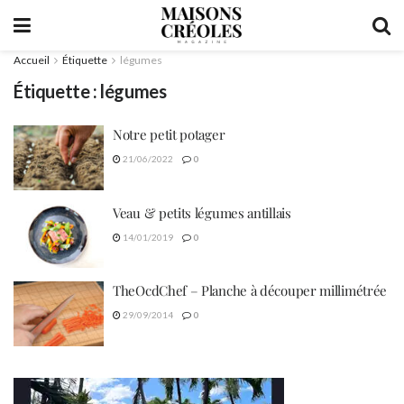
Accueil
Étiquette
légumes
Étiquette :
légumes
Notre petit potager
21/06/2022
0
Veau & petits légumes antillais
14/01/2019
0
TheOcdChef – Planche à découper millimétrée
29/09/2014
0