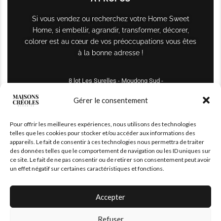
Si vous vendez ou recherchez votre Home Sweet
Home, si embellir, agrandir, transformer, décorer,
colorer est au cœur de vos préoccupations vous êtes
à la bonne adresse !
8 lot Les Surelles - Moudong Sud -
97122 Baie-Mahault
Gérer le consentement
Tél : +590 690 61 64 70
Pour offrir les meilleures expériences, nous utilisons des technologies
maisonscreoles.immo@gmail.com
telles que les cookies pour stocker et/ou accéder aux informations des
appareils. Le fait de consentir à ces technologies nous permettra de traiter
des données telles que le comportement de navigation ou les ID uniques sur
ce site. Le fait de ne pas consentir ou de retirer son consentement peut avoir
un effet négatif sur certaines caractéristiques et fonctions.
Accepter
Refuser