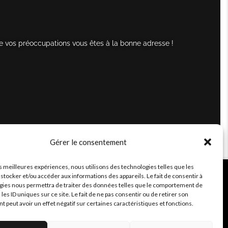
e vos préoccupations vous êtes à la bonne adresse !
Gérer le consentement
es meilleures expériences, nous utilisons des technologies telles que les
stocker et/ou accéder aux informations des appareils. Le fait de consentir à
gies nous permettra de traiter des données telles que le comportement de
 les ID uniques sur ce site. Le fait de ne pas consentir ou de retirer son
peut avoir un effet négatif sur certaines caractéristiques et fonctions.