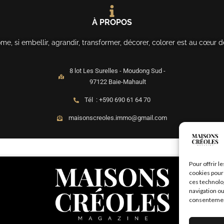
À PROPOS
, si embellir, agrandir, transformer, décorer, colorer est au cœur d
8 lot Les Surelles - Moudong Sud -
97122 Baie-Mahault
Tél : +590 690 61 64 70
maisonscreoles.immo@gmail.com
Pour offrir l
cookies pour 
ces technolo
navigation ou
consentement 