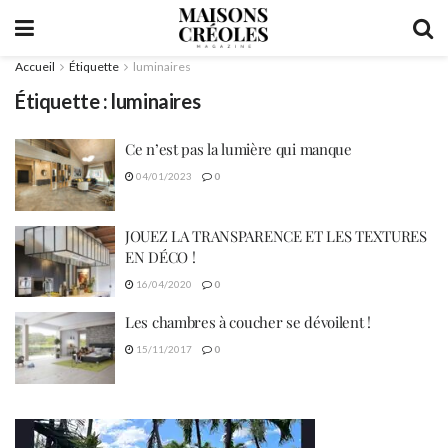
Accueil
Étiquette
luminaires
Étiquette :
luminaires
Ce n’est pas la lumière qui manque
04/01/2023
0
JOUEZ LA TRANSPARENCE ET LES TEXTURES
EN DÉCO !
16/04/2020
0
Les chambres à coucher se dévoilent !
15/11/2017
0