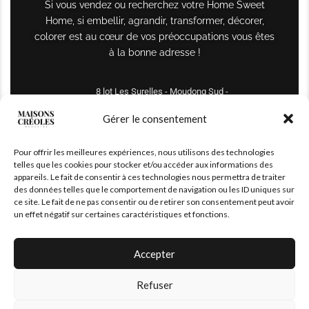
Si vous vendez ou recherchez votre Home Sweet
Home, si embellir, agrandir, transformer, décorer,
colorer est au cœur de vos préoccupations vous êtes
à la bonne adresse !
8 lot Les Surelles - Moudong Sud -
97122 Baie-Mahault
Gérer le consentement
Tél : +590 690 61 64 70
Pour offrir les meilleures expériences, nous utilisons des technologies
maisonscreoles.immo@gmail.com
telles que les cookies pour stocker et/ou accéder aux informations des
appareils. Le fait de consentir à ces technologies nous permettra de traiter
des données telles que le comportement de navigation ou les ID uniques sur
ce site. Le fait de ne pas consentir ou de retirer son consentement peut avoir
un effet négatif sur certaines caractéristiques et fonctions.
Accepter
Refuser