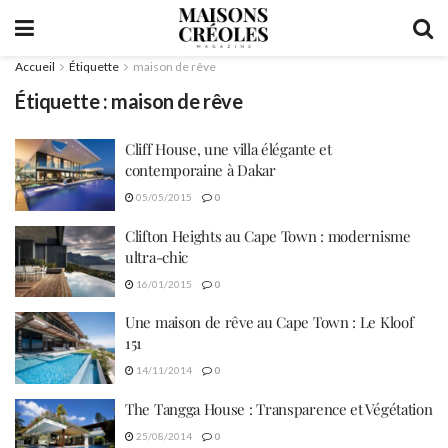
Accueil
Étiquette
maison de rêve
Étiquette :
maison de rêve
Cliff House, une villa élégante et
contemporaine à Dakar
05/05/2015
0
Clifton Heights au Cape Town : modernisme
ultra-chic
16/01/2015
0
Une maison de rêve au Cape Town : Le Kloof
151
14/11/2014
0
The Tangga House : Transparence et Végétation
25/08/2014
0