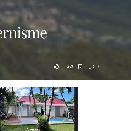
ernisme
0
0
A
A