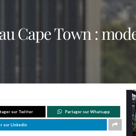
s au Cape Town : mod
tager sur Twitter
Partager sur Whatsapp
r sur Linkedin