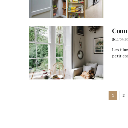
Comm
11/09/20
Les film
petit coi
1
2