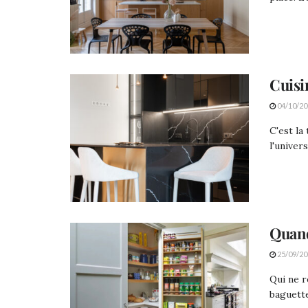
Cuisi
04/10/20
C'est la
l'univer
Quand
25/09/20
Qui ne r
baguette