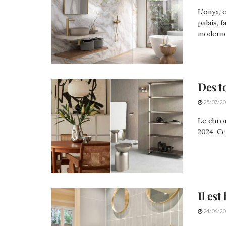
L’onyx, 
palais, 
modernes
Des t
25/07/20
Le chrom
2024. Ce
Il est
24/06/20