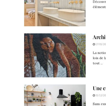
Découvr
éléments
Archi
17/01/20
La notio
lois de 
tout ...
Une c
31/12/20
Sans eux