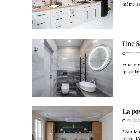
même sav
Une S
20/11/20
Vous ête
quotidie
La pos
25/10/20
Tout le 
place. L