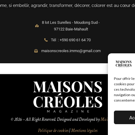
, si embellir, agrandir, transformer, décorer, colorer est au cœur d
8 lot Les Surelles - Moudong Sud -
97122 Baie-Mahault
Tél : +590 690 61 64 70
maisonscreoles.immo@gmail.com
Pour offrir l
cookies pour 
ces technolo
navigation ou
consentement 
Ac
© 2026 – All Right Reserved. Designed and Developed by
MaisonCréoles
Politique de cookies
|
Mentions légales