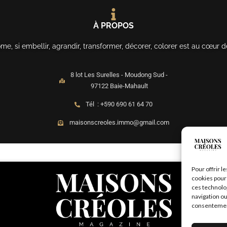
À PROPOS
, si embellir, agrandir, transformer, décorer, colorer est au cœur d
8 lot Les Surelles - Moudong Sud -
97122 Baie-Mahault
Tél : +590 690 61 64 70
maisonscreoles.immo@gmail.com
Pour offrir l
cookies pour 
ces technolo
navigation ou
consentement 