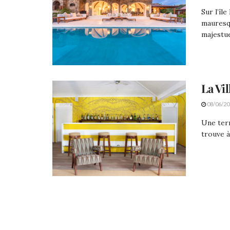
Sur l’îl
mauresqu
majestue
La Vil
08/06/20
Une terr
trouve à