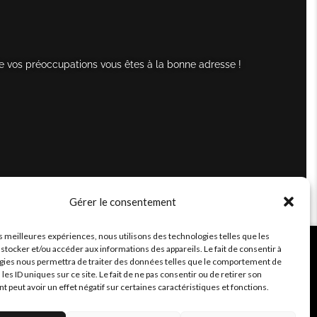
e vos préoccupations vous êtes à la bonne adresse !
Gérer le consentement
es meilleures expériences, nous utilisons des technologies telles que les
stocker et/ou accéder aux informations des appareils. Le fait de consentir à
gies nous permettra de traiter des données telles que le comportement de
 les ID uniques sur ce site. Le fait de ne pas consentir ou de retirer son
peut avoir un effet négatif sur certaines caractéristiques et fonctions.