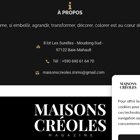
À PROPOS
, si embellir, agrandir, transformer, décorer, colorer est au cœur d
8 lot Les Surelles - Moudong Sud -
97122 Baie-Mahault
Tél : +590 690 61 64 70
maisonscreoles.immo@gmail.com
Pour offrir l
cookies pour 
ces technolo
navigation ou
consentement 