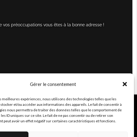
e vos préoccupations vous êtes à la bonne adresse !
Gérer le consentement
es meilleures expériences, nous utilisons des technologies telles que les
stocker et/ou accéder aux informations des appareils. Le fait de consentir à
gies nous permettra de traiter des données telles que le comportement de
 les ID uniques sur ce site. Le fait de ne pas consentir ou de retirer son
peut avoir un effet négatif sur certaines caractéristiques et fonctions.