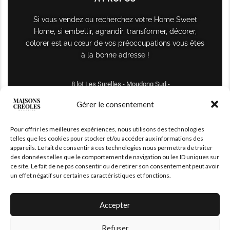
Si vous vendez ou recherchez votre Home Sweet
Home, si embellir, agrandir, transformer, décorer,
colorer est au cœur de vos préoccupations vous êtes
à la bonne adresse !
8 lot Les Surelles - Moudong Sud -
97122 Baie-Mahault
Gérer le consentement
Tél : +590 690 61 64 70
Pour offrir les meilleures expériences, nous utilisons des technologies
maisonscreoles.immo@gmail.com
telles que les cookies pour stocker et/ou accéder aux informations des
appareils. Le fait de consentir à ces technologies nous permettra de traiter
des données telles que le comportement de navigation ou les ID uniques sur
ce site. Le fait de ne pas consentir ou de retirer son consentement peut avoir
un effet négatif sur certaines caractéristiques et fonctions.
Accepter
Refuser