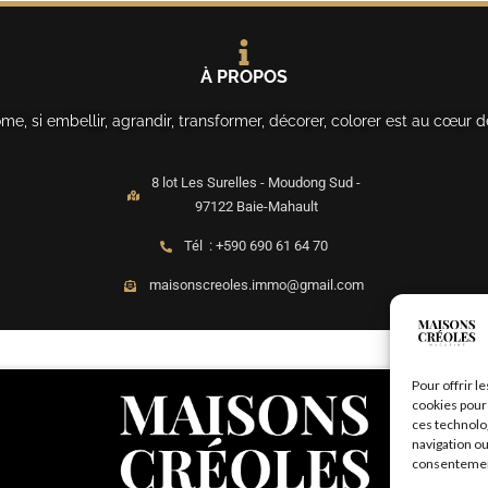
À PROPOS
, si embellir, agrandir, transformer, décorer, colorer est au cœur d
8 lot Les Surelles - Moudong Sud -
97122 Baie-Mahault
Tél : +590 690 61 64 70
maisonscreoles.immo@gmail.com
Pour offrir l
cookies pour 
ces technolo
navigation ou
consentement 