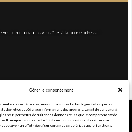
e vos préoccupations vous êtes à la bonne adresse !
Gérer le consentement
es meilleures expériences, nous utilisons des technologies telles que les
stocker et/ou accéder aux informations des appareils. Le fait de consentir à
gies nous permettra de traiter des données telles que le comportement de
 les ID uniques sur ce site. Le fait de ne pas consentir ou de retirer son
peut avoir un effet négatif sur certaines caractéristiques et fonctions.