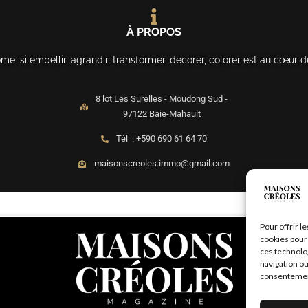
À PROPOS
, si embellir, agrandir, transformer, décorer, colorer est au cœur d
8 lot Les Surelles - Moudong Sud -
97122 Baie-Mahault
Tél : +590 690 61 64 70
maisonscreoles.immo@gmail.com
Pour offrir l
cookies pour 
ces technolo
navigation ou
consentement 