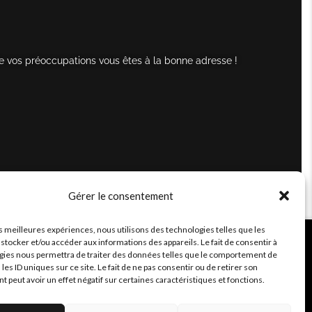
e vos préoccupations vous êtes à la bonne adresse !
Gérer le consentement
es meilleures expériences, nous utilisons des technologies telles que les
stocker et/ou accéder aux informations des appareils. Le fait de consentir à
gies nous permettra de traiter des données telles que le comportement de
 les ID uniques sur ce site. Le fait de ne pas consentir ou de retirer son
peut avoir un effet négatif sur certaines caractéristiques et fonctions.