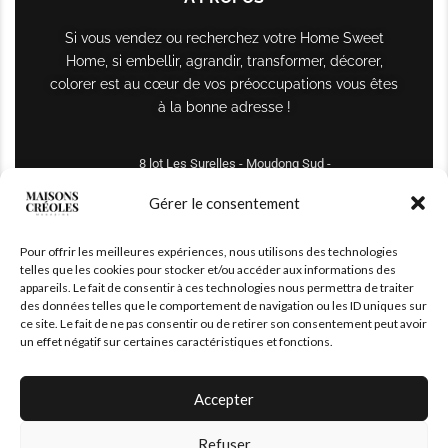
Si vous vendez ou recherchez votre Home Sweet
Home, si embellir, agrandir, transformer, décorer,
colorer est au cœur de vos préoccupations vous êtes
à la bonne adresse !
8 lot Les Surelles - Moudong Sud -
97122 Baie-Mahault
Gérer le consentement
Tél : +590 690 61 64 70
Pour offrir les meilleures expériences, nous utilisons des technologies
maisonscreoles.immo@gmail.com
telles que les cookies pour stocker et/ou accéder aux informations des
appareils. Le fait de consentir à ces technologies nous permettra de traiter
des données telles que le comportement de navigation ou les ID uniques sur
ce site. Le fait de ne pas consentir ou de retirer son consentement peut avoir
un effet négatif sur certaines caractéristiques et fonctions.
Accepter
Refuser