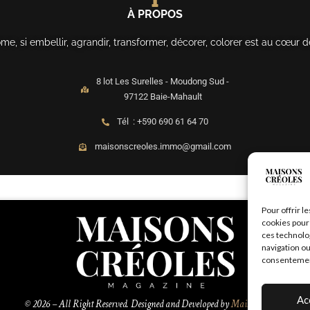
À PROPOS
, si embellir, agrandir, transformer, décorer, colorer est au cœur d
8 lot Les Surelles - Moudong Sud -
97122 Baie-Mahault
Tél : +590 690 61 64 70
maisonscreoles.immo@gmail.com
Pour offrir l
cookies pour 
ces technolo
navigation ou
consentement 
Ac
© 2026 – All Right Reserved. Designed and Developed by
MaisonCréoles