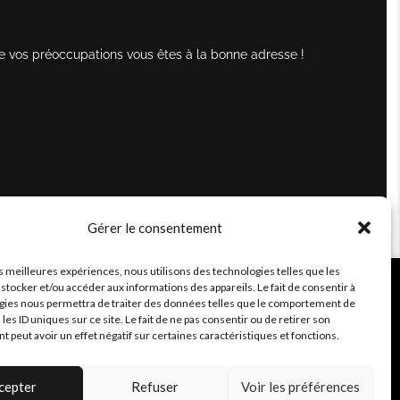
e vos préoccupations vous êtes à la bonne adresse !
Gérer le consentement
es meilleures expériences, nous utilisons des technologies telles que les
stocker et/ou accéder aux informations des appareils. Le fait de consentir à
gies nous permettra de traiter des données telles que le comportement de
 les ID uniques sur ce site. Le fait de ne pas consentir ou de retirer son
peut avoir un effet négatif sur certaines caractéristiques et fonctions.
cepter
Refuser
Voir les préférences