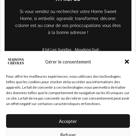
Si vous vendez ou recherchez votre Home Sweet
Home, si embellir, agrandir, transformer, décorer,
colorer est au cœur de vos préoccupations vous êtes
à la bonne adresse !
8 lot Les Surelles - Moudong Sud -
97122 Baie-Mahault
Gérer le consentement
Tél : +590 690 61 64 70
Pour offrir les meilleures expériences, nous utilisons des technologies
maisonscreoles.immo@gmail.com
telles que les cookies pour stocker et/ou accéder aux informations des
appareils. Le fait de consentir à ces technologies nous permettra de traiter
des données telles que le comportement de navigation ou les ID uniques sur
ce site. Le fait de ne pas consentir ou de retirer son consentement peut avoir
un effet négatif sur certaines caractéristiques et fonctions.
Accepter
Refuser