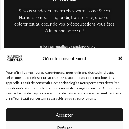
Si vous vendez ou recherchez votre Home Sweet
Home, si embellir, agrandir, transformer, décorer,
colorer est au cœur de vos préoccupations vous êtes
à la bonne adresse !
8 lot Les Surelles - Moudong Sud -
97122 Baie-Mahault
Gérer le consentement
Tél : +590 690 61 64 70
Pour offrir les meilleures expériences, nous utilisons des technologies
maisonscreoles.immo@gmail.com
telles que les cookies pour stocker et/ou accéder aux informations des
appareils. Le fait de consentir à ces technologies nous permettra de traiter
des données telles que le comportement de navigation ou les ID uniques sur
ce site. Le fait de ne pas consentir ou de retirer son consentement peut avoir
un effet négatif sur certaines caractéristiques et fonctions.
Accepter
Refuser