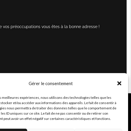
e vos préoccupations vous êtes à la bonne adresse !
Gérer le consentement
es meilleures expériences, nous utilisons des technologies telles que les
stocker et/ou accéder aux informations des appareils. Le fait de consentir à
gies nous permettra de traiter des données telles que le comportement de
 les ID uniques sur ce site. Le fait de ne pas consentir ou de retirer son
peut avoir un effet négatif sur certaines caractéristiques et fonctions.