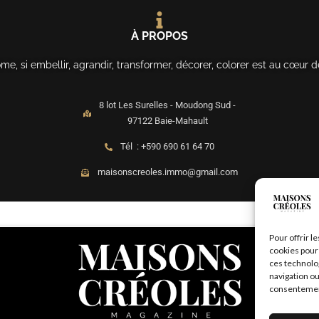
À PROPOS
, si embellir, agrandir, transformer, décorer, colorer est au cœur d
8 lot Les Surelles - Moudong Sud -
97122 Baie-Mahault
Tél : +590 690 61 64 70
maisonscreoles.immo@gmail.com
Pour offrir l
cookies pour 
ces technolo
navigation ou
consentement 