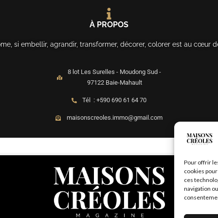
À PROPOS
, si embellir, agrandir, transformer, décorer, colorer est au cœur d
8 lot Les Surelles - Moudong Sud -
97122 Baie-Mahault
Tél : +590 690 61 64 70
maisonscreoles.immo@gmail.com
Pour offrir l
cookies pour 
ces technolo
navigation ou
consentement 