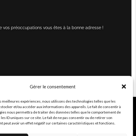
e vos préoccupations vous êtes à la bonne adresse !
Gérer le consentement
es meilleures expériences, nous utilisons des technologies telles que les
stocker et/ou accéder aux informations des appareils. Le fait de consentir à
gies nous permettra de traiter des données telles que le comportement de
 les ID uniques sur ce site. Le fait de ne pas consentir ou de retirer son
peut avoir un effet négatif sur certaines caractéristiques et fonctions.