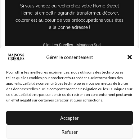
Si vous vendez ou recherchez votre Home Sweet
Home, si embellir, agrandir, transformer, décorer,
colorer est au cœur de vos préoccupations vous êtes
à la bonne adresse !
8 lot Les Surelles - Moudong Sud -
97122 Baie-Mahault
Gérer le consentement
Tél : +590 690 61 64 70
Pour offrir les meilleures expériences, nous utilisons des technologies
maisonscreoles.immo@gmail.com
telles que les cookies pour stocker et/ou accéder aux informations des
appareils. Le fait de consentir à ces technologies nous permettra de traiter
des données telles que le comportement de navigation ou les ID uniques sur
ce site. Le fait de ne pas consentir ou de retirer son consentement peut avoir
un effet négatif sur certaines caractéristiques et fonctions.
Accepter
Refuser