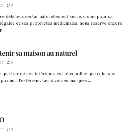
22
0
 ce délicieux nectar naturellement sucré, connu pour sa
négalée et ses propriétés médicinales, nous réserve encore
 ...
tenir sa maison au naturel
17
0
re que l’air de nos intérieurs est plus pollué que celui que
pirons à l’extérieur. Les diverses marques ...
IO
15
0