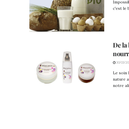
Impossib
c'est le 
De la
nourr
30/03/20
Le soin 
nature a
notre al