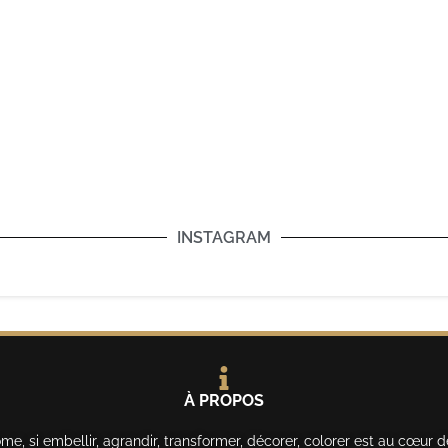
INSTAGRAM
À PROPOS
, si embellir, agrandir, transformer, décorer, colorer est au cœur d