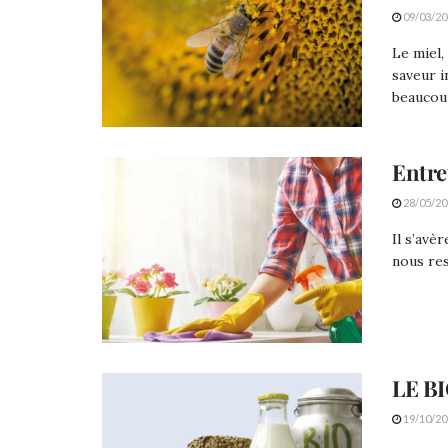
09/03/20
Le miel,
saveur i
beaucoup
Entre
28/05/20
Il s’avè
nous res
LE B
19/10/20