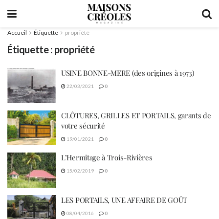
Accueil
Étiquette
propriété
Étiquette :
propriété
USINE BONNE-MERE (des origines à 1973)
22/03/2021
0
CLÔTURES, GRILLES ET PORTAILS, garants de
votre sécurité
19/01/2021
0
L’Hermitage à Trois-Rivières
15/02/2019
0
LES PORTAILS, UNE AFFAIRE DE GOÛT
08/04/2016
0