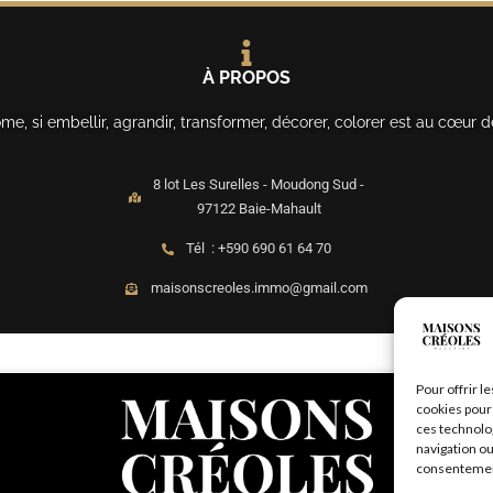
À PROPOS
, si embellir, agrandir, transformer, décorer, colorer est au cœur d
8 lot Les Surelles - Moudong Sud -
97122 Baie-Mahault
Tél : +590 690 61 64 70
maisonscreoles.immo@gmail.com
Pour offrir l
cookies pour 
ces technolo
navigation ou
consentement 