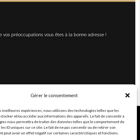
e vos préoccupations vous êtes à la bonne adresse !
Gérer le consentement
es meilleures expériences, nous utilisons des technologies telles que les
stocker et/ou accéder aux informations des appareils. Le fait de consentir à
gies nous permettra de traiter des données telles que le comportement de
 les ID uniques sur ce site. Le fait de ne pas consentir ou de retirer son
peut avoir un effet négatif sur certaines caractéristiques et fonctions.