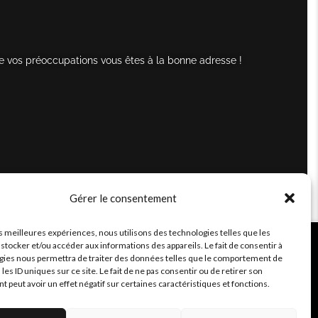
e vos préoccupations vous êtes à la bonne adresse !
Gérer le consentement
es meilleures expériences, nous utilisons des technologies telles que les
stocker et/ou accéder aux informations des appareils. Le fait de consentir à
gies nous permettra de traiter des données telles que le comportement de
 les ID uniques sur ce site. Le fait de ne pas consentir ou de retirer son
peut avoir un effet négatif sur certaines caractéristiques et fonctions.