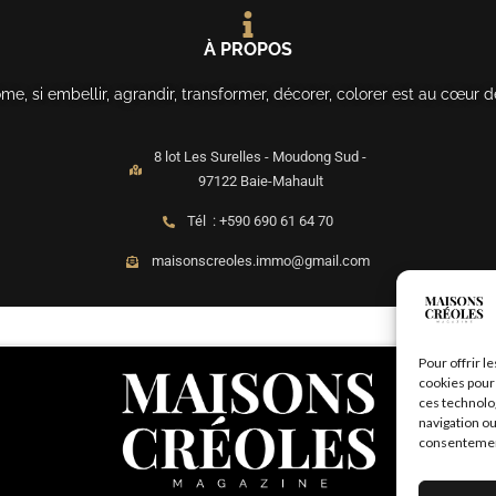
À PROPOS
, si embellir, agrandir, transformer, décorer, colorer est au cœur d
8 lot Les Surelles - Moudong Sud -
97122 Baie-Mahault
Tél : +590 690 61 64 70
maisonscreoles.immo@gmail.com
Pour offrir l
cookies pour 
ces technolo
navigation ou
consentement 