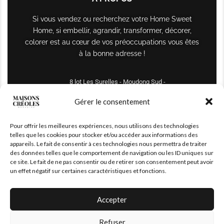
Si vous vendez ou recherchez votre Home Sweet
Home, si embellir, agrandir, transformer, décorer,
colorer est au cœur de vos préoccupations vous êtes
à la bonne adresse !
8 lot Les Surelles - Moudong Sud -
97122 Baie-Mahault
Gérer le consentement
Tél : +590 690 61 64 70
Pour offrir les meilleures expériences, nous utilisons des technologies
maisonscreoles.immo@gmail.com
telles que les cookies pour stocker et/ou accéder aux informations des
appareils. Le fait de consentir à ces technologies nous permettra de traiter
des données telles que le comportement de navigation ou les ID uniques sur
ce site. Le fait de ne pas consentir ou de retirer son consentement peut avoir
un effet négatif sur certaines caractéristiques et fonctions.
Accepter
Refuser