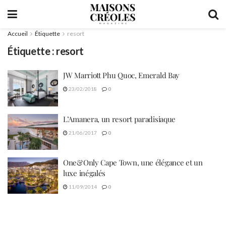
Accueil
Étiquette
resort
Étiquette :
resort
JW Marriott Phu Quoc, Emerald Bay
23/02/2018
0
L’Amanera, un resort paradisiaque
21/06/2017
0
One&Only Cape Town, une élégance et un
luxe inégalés
11/09/2014
0