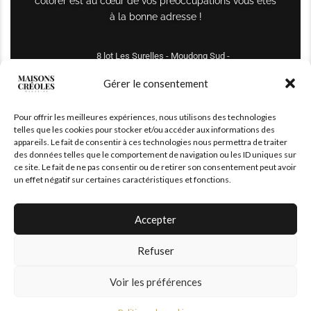
colorer est au cœur de vos préoccupations vous êtes
à la bonne adresse !
8 lot Les Surelles - Moudong Sud -
97122 Baie-Mahault
Gérer le consentement
Tél : +590 690 61 64 70
Pour offrir les meilleures expériences, nous utilisons des technologies
maisonscreoles.immo@gmail.com
telles que les cookies pour stocker et/ou accéder aux informations des
appareils. Le fait de consentir à ces technologies nous permettra de traiter
des données telles que le comportement de navigation ou les ID uniques sur
ce site. Le fait de ne pas consentir ou de retirer son consentement peut avoir
un effet négatif sur certaines caractéristiques et fonctions.
Accepter
Refuser
© 2026 – All Right Reserved. Designed and Developed by
MaisonCréoles
Voir les préférences
Politique de cookies
|
Mentions légales