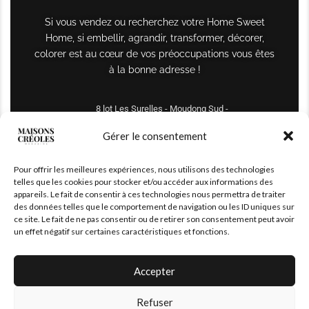
Si vous vendez ou recherchez votre Home Sweet
Home, si embellir, agrandir, transformer, décorer,
colorer est au cœur de vos préoccupations vous êtes
à la bonne adresse !
8 lot Les Surelles - Moudong Sud -
97122 Baie-Mahault
Gérer le consentement
Tél : +590 690 61 64 70
Pour offrir les meilleures expériences, nous utilisons des technologies
maisonscreoles.immo@gmail.com
telles que les cookies pour stocker et/ou accéder aux informations des
appareils. Le fait de consentir à ces technologies nous permettra de traiter
des données telles que le comportement de navigation ou les ID uniques sur
ce site. Le fait de ne pas consentir ou de retirer son consentement peut avoir
un effet négatif sur certaines caractéristiques et fonctions.
Accepter
Refuser