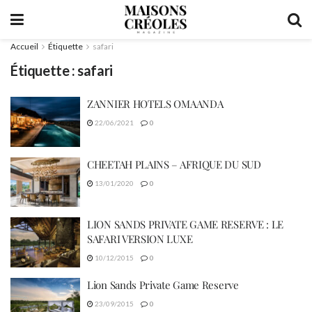
Accueil
Étiquette
safari
Étiquette :
safari
ZANNIER HOTELS OMAANDA
22/06/2021
0
CHEETAH PLAINS – AFRIQUE DU SUD
13/01/2020
0
LION SANDS PRIVATE GAME RESERVE : LE
SAFARI VERSION LUXE
10/12/2015
0
Lion Sands Private Game Reserve
23/09/2015
0