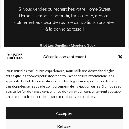
Si vous vendez ou recherchez votre Home Sweet
Home, si embellir, agrandir, transformer, décorer,
colorer est au cœur de vos préoccupations vous êtes
à la bonne adresse !
8 lot Les Surelles - Moudong Sud -
97122 Baie-Mahault
Gérer le consentement
Tél : +590 690 61 64 70
Pour offrir les meilleures expériences, nous utilisons des technologies
maisonscreoles.immo@gmail.com
telles que les cookies pour stocker et/ou accéder aux informations des
appareils. Le fait de consentir à ces technologies nous permettra de traiter
des données telles que le comportement de navigation ou les ID uniques sur
ce site. Le fait de ne pas consentir ou de retirer son consentement peut avoir
un effet négatif sur certaines caractéristiques et fonctions.
Accepter
Refuser