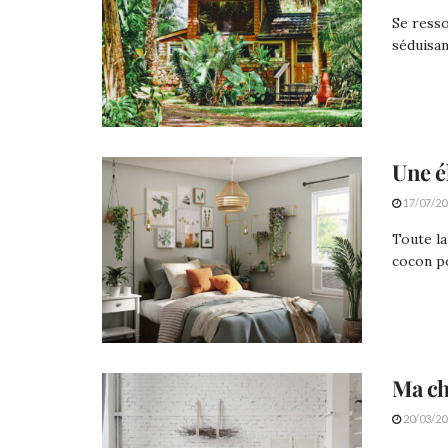
Se resso
séduisant
Une é
17/07/20
Toute la
cocon po
Ma ch
20/03/20