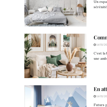
Un espac
sérénité
Comme
16/01/20
C’est la
une ambia
En at
16/01/20
Futurs p