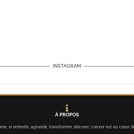
INSTAGRAM
À PROPOS
, si embellir, agrandir, transformer, décorer, colorer est au cœur d