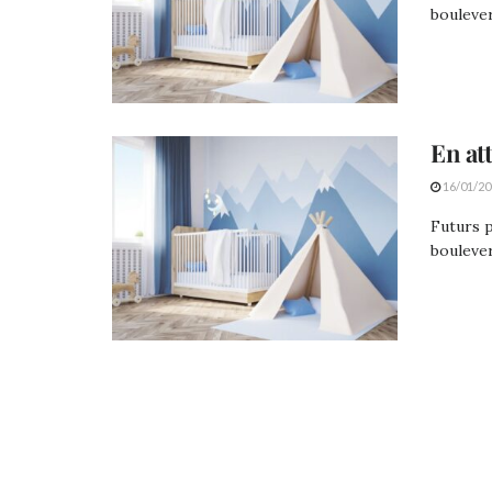
boulever
En at
16/01/20
Futurs p
boulever