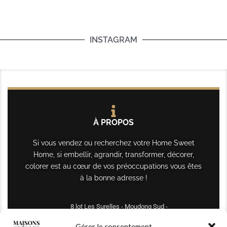
INSTAGRAM
À PROPOS
Si vous vendez ou recherchez votre Home Sweet
Home, si embellir, agrandir, transformer, décorer,
colorer est au cœur de vos préoccupations vous êtes
à la bonne adresse !
8 lot Les Surelles - Moudong Sud -
97122 Baie-Mahault
Gérer le consentement