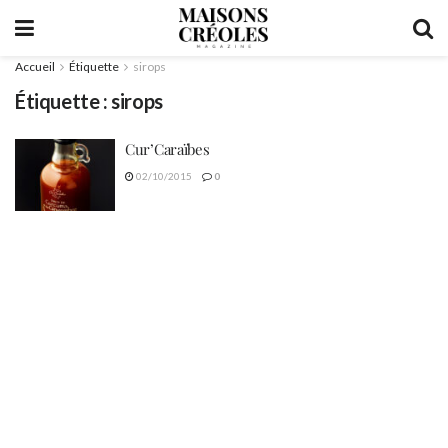
Accueil
Étiquette
sirops
Étiquette :
sirops
Cur’Caraïbes
02/10/2015
0