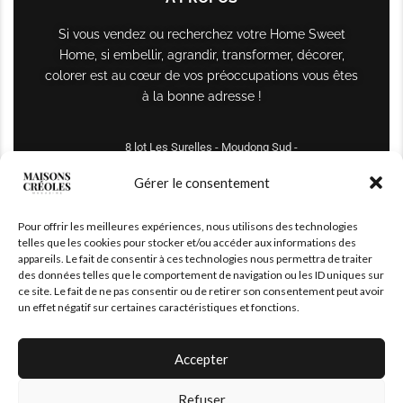
Si vous vendez ou recherchez votre Home Sweet
Home, si embellir, agrandir, transformer, décorer,
colorer est au cœur de vos préoccupations vous êtes
à la bonne adresse !
8 lot Les Surelles - Moudong Sud -
97122 Baie-Mahault
Gérer le consentement
Tél : +590 690 61 64 70
Pour offrir les meilleures expériences, nous utilisons des technologies
maisonscreoles.immo@gmail.com
telles que les cookies pour stocker et/ou accéder aux informations des
appareils. Le fait de consentir à ces technologies nous permettra de traiter
des données telles que le comportement de navigation ou les ID uniques sur
ce site. Le fait de ne pas consentir ou de retirer son consentement peut avoir
un effet négatif sur certaines caractéristiques et fonctions.
Accepter
Refuser