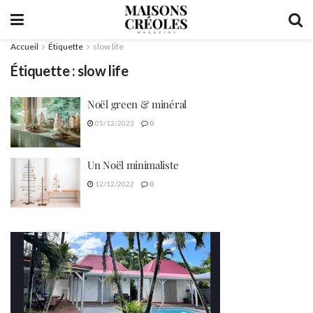
Accueil
Étiquette
slow life
Étiquette :
slow life
Noël green & minéral
05/12/2023
0
Un Noël minimaliste
12/12/2022
0