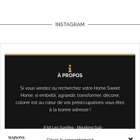
INSTAGRAM
À PROPOS
Si vous vendez ou recherchez votre Home Sweet
Home, si embellir, agrandir, transformer, décorer,
colorer est au cœur de vos préoccupations vous êtes
à la bonne adresse !
8 lot Les Surelles - Moudong Sud -
97122 Baie-Mahault
Gérer le consentement