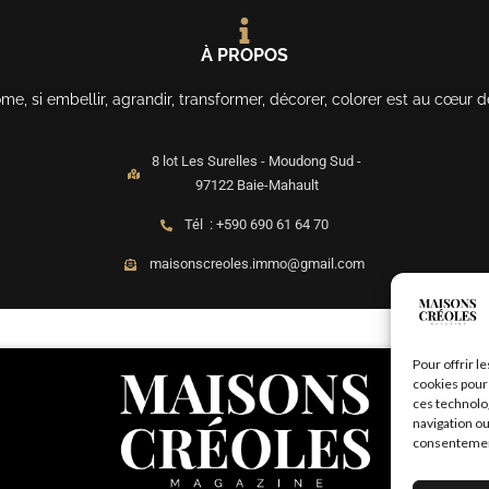
À PROPOS
, si embellir, agrandir, transformer, décorer, colorer est au cœur d
8 lot Les Surelles - Moudong Sud -
97122 Baie-Mahault
Tél : +590 690 61 64 70
maisonscreoles.immo@gmail.com
Pour offrir l
cookies pour 
ces technolo
navigation ou
consentement 