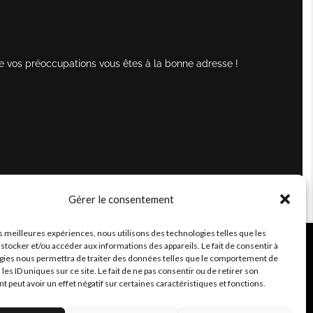
e vos préoccupations vous êtes à la bonne adresse !
Gérer le consentement
es meilleures expériences, nous utilisons des technologies telles que les
stocker et/ou accéder aux informations des appareils. Le fait de consentir à
gies nous permettra de traiter des données telles que le comportement de
 les ID uniques sur ce site. Le fait de ne pas consentir ou de retirer son
peut avoir un effet négatif sur certaines caractéristiques et fonctions.