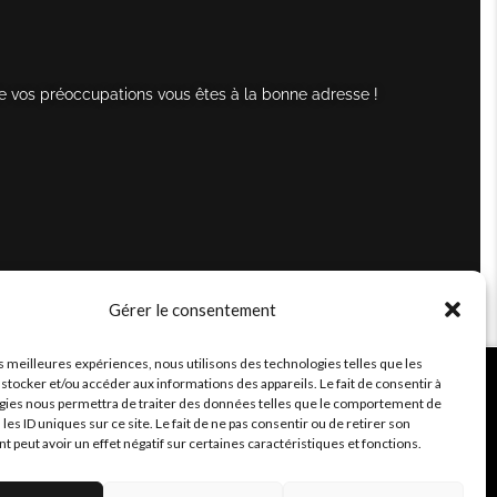
e vos préoccupations vous êtes à la bonne adresse !
Gérer le consentement
es meilleures expériences, nous utilisons des technologies telles que les
stocker et/ou accéder aux informations des appareils. Le fait de consentir à
gies nous permettra de traiter des données telles que le comportement de
 les ID uniques sur ce site. Le fait de ne pas consentir ou de retirer son
peut avoir un effet négatif sur certaines caractéristiques et fonctions.