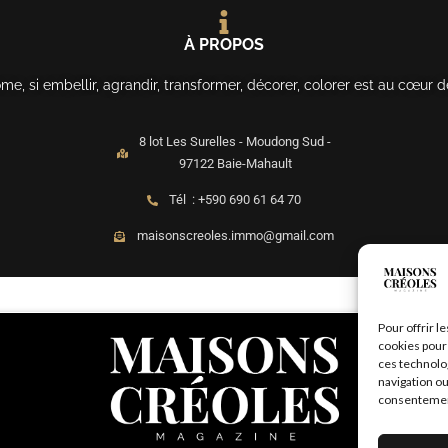
À PROPOS
, si embellir, agrandir, transformer, décorer, colorer est au cœur d
8 lot Les Surelles - Moudong Sud -
97122 Baie-Mahault
Tél : +590 690 61 64 70
maisonscreoles.immo@gmail.com
Pour offrir l
cookies pour 
ces technolo
navigation ou
consentement 