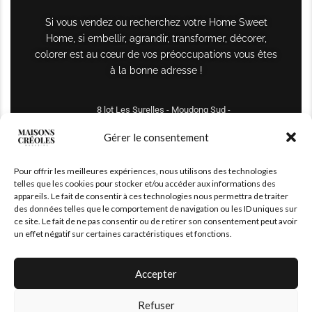
Si vous vendez ou recherchez votre Home Sweet
Home, si embellir, agrandir, transformer, décorer,
colorer est au cœur de vos préoccupations vous êtes
à la bonne adresse !
8 lot Les Surelles - Moudong Sud -
97122 Baie-Mahault
Gérer le consentement
Tél : +590 690 61 64 70
Pour offrir les meilleures expériences, nous utilisons des technologies
maisonscreoles.immo@gmail.com
telles que les cookies pour stocker et/ou accéder aux informations des
appareils. Le fait de consentir à ces technologies nous permettra de traiter
des données telles que le comportement de navigation ou les ID uniques sur
ce site. Le fait de ne pas consentir ou de retirer son consentement peut avoir
un effet négatif sur certaines caractéristiques et fonctions.
Accepter
Refuser