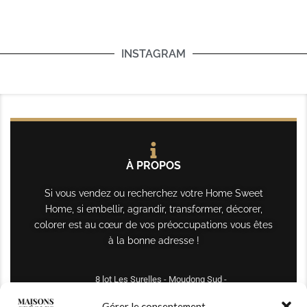
INSTAGRAM
À PROPOS
Si vous vendez ou recherchez votre Home Sweet
Home, si embellir, agrandir, transformer, décorer,
colorer est au cœur de vos préoccupations vous êtes
à la bonne adresse !
8 lot Les Surelles - Moudong Sud -
97122 Baie-Mahault
Gérer le consentement