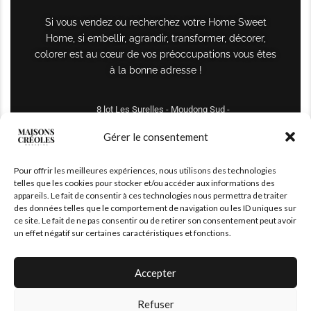
Si vous vendez ou recherchez votre Home Sweet
Home, si embellir, agrandir, transformer, décorer,
colorer est au cœur de vos préoccupations vous êtes
à la bonne adresse !
8 lot Les Surelles - Moudong Sud -
97122 Baie-Mahault
Gérer le consentement
Tél : +590 690 61 64 70
Pour offrir les meilleures expériences, nous utilisons des technologies
maisonscreoles.immo@gmail.com
telles que les cookies pour stocker et/ou accéder aux informations des
appareils. Le fait de consentir à ces technologies nous permettra de traiter
des données telles que le comportement de navigation ou les ID uniques sur
ce site. Le fait de ne pas consentir ou de retirer son consentement peut avoir
un effet négatif sur certaines caractéristiques et fonctions.
Accepter
Refuser