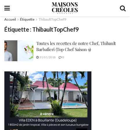
Accueil
Étiquette
ThibaultTopChef9
Étiquette :
ThibaultTopChef9
Toutes les recettes de notre Chef, Thibault
Barbafieri (Top Chef Saison 9)
31/01/2018
0