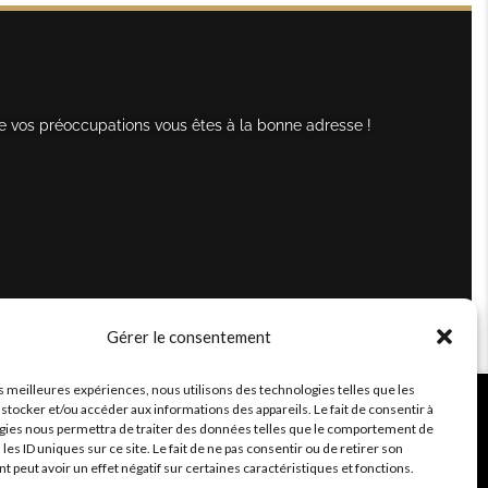
e vos préoccupations vous êtes à la bonne adresse !
Gérer le consentement
es meilleures expériences, nous utilisons des technologies telles que les
stocker et/ou accéder aux informations des appareils. Le fait de consentir à
gies nous permettra de traiter des données telles que le comportement de
 les ID uniques sur ce site. Le fait de ne pas consentir ou de retirer son
peut avoir un effet négatif sur certaines caractéristiques et fonctions.