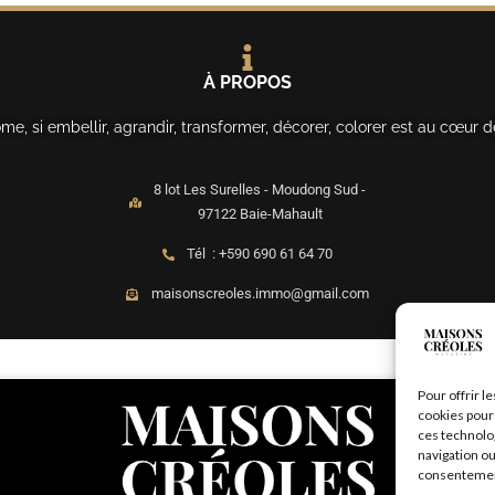
À PROPOS
, si embellir, agrandir, transformer, décorer, colorer est au cœur d
8 lot Les Surelles - Moudong Sud -
97122 Baie-Mahault
Tél : +590 690 61 64 70
maisonscreoles.immo@gmail.com
Pour offrir l
cookies pour 
ces technolo
navigation ou
consentement 