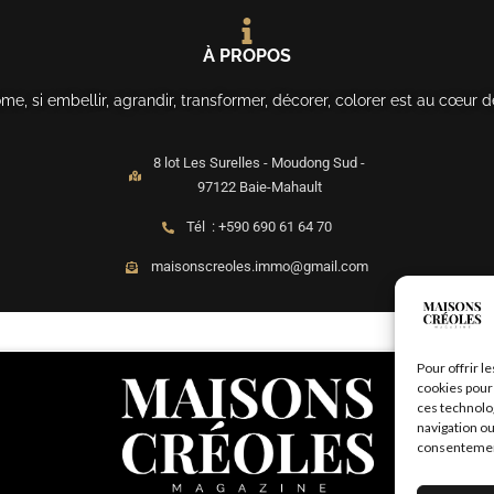
À PROPOS
, si embellir, agrandir, transformer, décorer, colorer est au cœur d
8 lot Les Surelles - Moudong Sud -
97122 Baie-Mahault
Tél : +590 690 61 64 70
maisonscreoles.immo@gmail.com
Pour offrir l
cookies pour 
ces technolo
navigation ou
consentement 