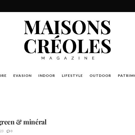
DRE
EVASION
INDOOR
LIFESTYLE
OUTDOOR
PATRIM
green & minéral
23
0