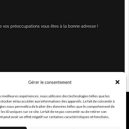
e vos préoccupations vous êtes à la bonne adresse !
Gérer le consentement
es meilleures expériences, nous utilisons des technologies telles que les
stocker et/ou accéder aux informations des appareils. Le fait de consentir à
gies nous permettra de traiter des données telles que le comportement de
 les ID uniques sur ce site. Le fait de ne pas consentir ou de retirer son
peut avoir un effet négatif sur certaines caractéristiques et fonctions.