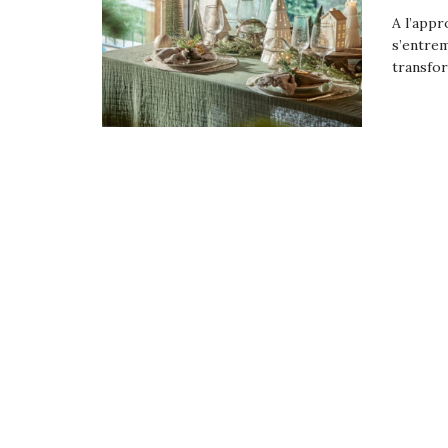
A l’app
s’entremê
transfor